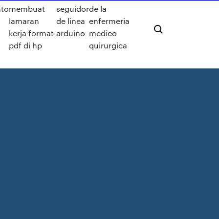
to
membuat
seguidor
de la
l
lamaran
de linea
enfermeria
kerja format
arduino
medico
pdf di hp
quirurgica