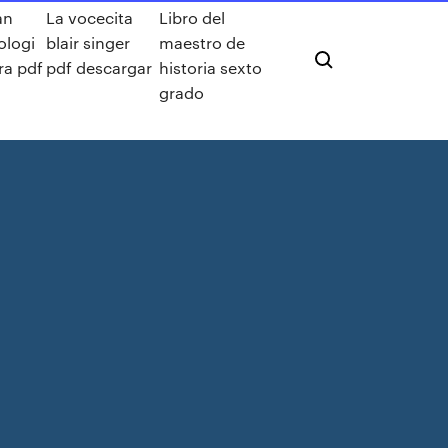
an
La vocecita
Libro del
ologi
blair singer
maestro de
ra pdf
pdf descargar
historia sexto
grado