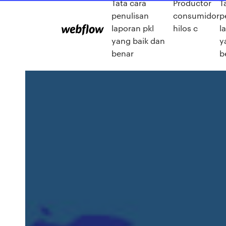
Tata cara
Productor
T
penulisan
consumidor
p
laporan pkl
hilos c
l
yang baik dan
y
benar
b