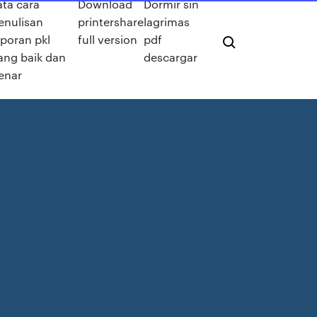
ata cara
Download
Dormir sin
enulisan
printershare
lagrimas
aporan pkl
full version
pdf
ang baik dan
descargar
enar